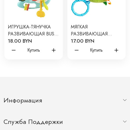
ИГРУШКА-ТЯНУЧКА
МЯГКАЯ
РАЗВИВАЮЩАЯ BUSY
РАЗВИВАЮЩАЯ
18.00 BYN
17.00 BYN
DINO ЦВЕТ: ГОЛУБАЯ
ИГРУШКА-ПОДВЕСКА
RMON-004-B
"МЯЧИК С
Купить
Купить
ПЕТЕЛЬКАМИ" 263
Информация
Служба Поддержки