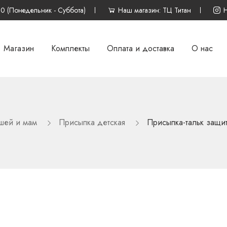
00 (Понедельник - Суббота)
Наш магазин: ТЦ Титан
Магазин
Комплекты
Оплата и доставка
О нас
шей и мам
Присыпка детская
Присыпка-тальк защит