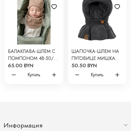
БАЛАКЛАВА-ШЛЕМ С
ШАПОЧКА-ШЛЕМ НА
ПОМПОНОМ 48-50/52
ПУГОВИЦЕ МИШКА
65.00 BYN
50.50 BYN
СМ ЦВЕТ: ТЕПЛЫЙ
46-48/50 СМ ЦВЕТ:
БЕЖ 3095-122
ГРАФИТ 3090-53
Купить
Купить
Информация