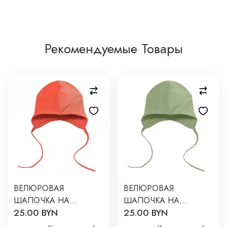
Рекомендуемые Товары
ВЕЛЮРОВАЯ
ВЕЛЮРОВАЯ
ШАПОЧКА НА
ШАПОЧКА НА
25.00 BYN
25.00 BYN
ПОДКЛАДКЕ 38-42 СМ
ПОДКЛАДКЕ 42-44 СМ
ЦВЕТ: АБРИКОСОВЫЙ
ЦВЕТ: ХАКИ 2634-04