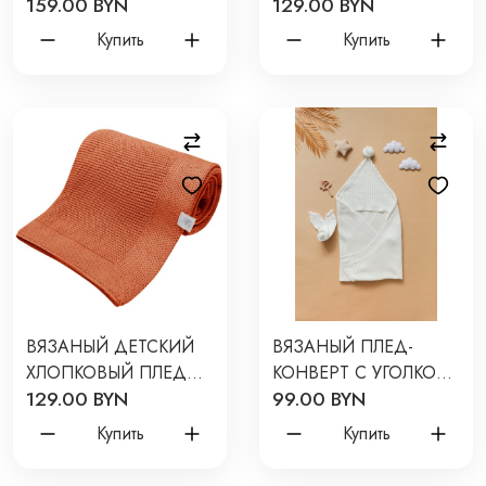
159.00 BYN
129.00 BYN
80*120 СМ ЦВЕТ:
CLASSIC ЦВЕТ:
МУЛЬТИКОЛОР
ГРАФИТ 1153
Купить
Купить
LW5268-060-80/120
ВЯЗАНЫЙ ДЕТСКИЙ
ВЯЗАНЫЙ ПЛЕД-
ХЛОПКОВЫЙ ПЛЕД
КОНВЕРТ С УГОЛКОМ
129.00 BYN
99.00 BYN
CLASSIC ЦВЕТ:
" LINE " 85*85 СМ
КИРПИЧНЫЙ 11105
ЦВЕТ: МОЛОЧНЫЙ
Купить
Купить
П-065