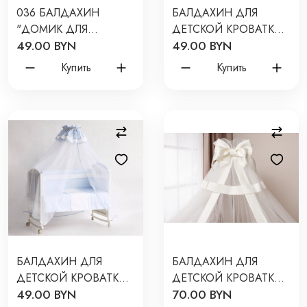
036 БАЛДАХИН
БАЛДАХИН ДЛЯ
"ДОМИК ДЛЯ
ДЕТСКОЙ КРОВАТКИ
49.00 BYN
49.00 BYN
ПТИЧКИ" 036
"ПРОГУЛКА" ЦВЕТ:
БЕЖЕВЫЙ 026/4
Купить
Купить
БАЛДАХИН ДЛЯ
БАЛДАХИН ДЛЯ
ДЕТСКОЙ КРОВАТКИ
ДЕТСКОЙ КРОВАТКИ
49.00 BYN
70.00 BYN
"ПРОГУЛКА" ЦВЕТ:
ЦВЕТ: АЙВОРИ Б-01.2