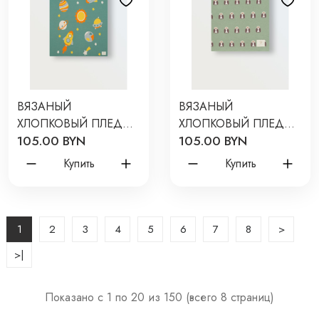
ВЯЗАНЫЙ
ВЯЗАНЫЙ
ХЛОПКОВЫЙ ПЛЕД
ХЛОПКОВЫЙ ПЛЕД
105.00 BYN
105.00 BYN
90*90 СМ КОСМОС
90*90 СМ СОВЫ
8060-192
8060-338
Купить
Купить
1
2
3
4
5
6
7
8
>
>|
Показано с 1 по 20 из 150 (всего 8 страниц)