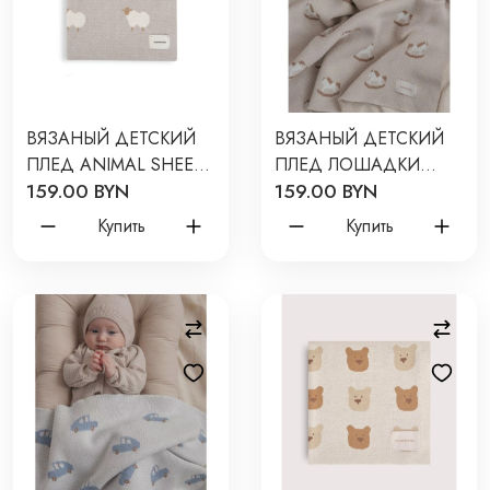
ВЯЗАНЫЙ ДЕТСКИЙ
ВЯЗАНЫЙ ДЕТСКИЙ
ПЛЕД ANIMAL SHEEPS
ПЛЕД ЛОШАДКИ
159.00 BYN
159.00 BYN
80*120 ЦВЕТ: СЕРЫЙ
ЦВЕТ: ТОПЛЕНОЕ
W164-029-80/120
МОЛОКО LW23-5002-
Купить
Купить
034-80/120