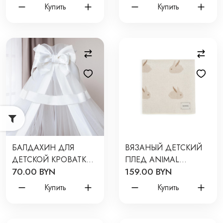
ГОЛУБОЙ 026/1
Купить
Купить
БАЛДАХИН ДЛЯ
ВЯЗАНЫЙ ДЕТСКИЙ
ДЕТСКОЙ КРОВАТКИ
ПЛЕД ANIMAL
70.00 BYN
159.00 BYN
ЦВЕТ: БЕЛЫЙ Б-01.3
RABBITS 80*120 ЦВЕТ:
КРЕМОВЫЙ W163-013-
Купить
Купить
80/120