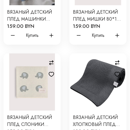
ВЯЗАНЫЙ ДЕТСКИЙ
ВЯЗАНЫЙ ДЕТСКИЙ
ПЛЕД МАШИНКИ
ПЛЕД МИШКИ 80*120
159.00 BYN
159.00 BYN
80*120 СМ ЦВЕТ:
СМ ЦВЕТ: ЭКРЮ
КРЕМОВЫЙ LW23-
LW5260-042-80/120
Купить
Купить
5003-013-80/120
ВЯЗАНЫЙ ДЕТСКИЙ
ВЯЗАНЫЙ ДЕТСКИЙ
ПЛЕД СЛОНИКИ
ХЛОПКОВЫЙ ПЛЕД