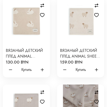
ВЯЗАНЫЙ ДЕТСКИЙ
ВЯЗАНЫЙ ДЕТСКИЙ
ПЛЕД ANIMAL
ПЛЕД ANIMAL SHEEPS
130.00 BYN
159.00 BYN
RABBITS 80*120 ЦВЕТ:
80*120 ЦВЕТ:
ТОПЛЕНОЕ МОЛОКО
КРЕМОВЫЙ W164-013-
Купить
Купить
W163-034-80/120
80/120