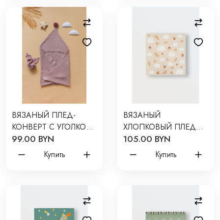
ВЯЗАНЫЙ ПЛЕД-
ВЯЗАНЫЙ
КОНВЕРТ С УГОЛКОМ
ХЛОПКОВЫЙ ПЛЕД
99.00 BYN
105.00 BYN
" LINE " 85*85 СМ
90*90 СМ ЖЕЛУДИ
ЦВЕТ: ПУДРОВЫЙ
8060-321
Купить
Купить
П-065