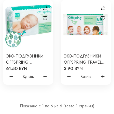
ЭКО-ПОДГУЗНИКИ
ЭКО-ПОДГУЗНИКИ
OFFSPRING
OFFSPRING TRAVEL
61.50 BYN
3.90 BYN
NEWBORN 2-4 КГ 56
PACK NB 2-4 КГ 3 ШТ.
ШТ ЦВЕТ: ЛИСТОЧКИ
3 РАСЦВЕТКИ
Купить
Купить
Показано с 1 по 6 из 6 (всего 1 страниц)